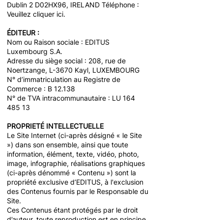
Dublin 2 D02HX96, IRELAND Téléphone :
Veuillez cliquer
ici.
ÉDITEUR :
Nom ou Raison sociale : EDITUS
Luxembourg S.A.
Adresse du siège social : 208, rue de
Noertzange, L-3670 Kayl, LUXEMBOURG
N° d’immatriculation au Registre de
Commerce : B 12.138
N° de TVA intracommunautaire : LU
164
485 13
PROPRIETÉ INTELLECTUELLE
Le Site Internet (ci-après désigné « le Site
») dans son ensemble, ainsi que toute
information, élément, texte, vidéo, photo,
image, infographie, réalisations graphiques
(ci-après dénommé « Contenu ») sont la
propriété exclusive d’EDITUS, à l'exclusion
des Contenus fournis par le Responsable du
Site.
Ces Contenus étant protégés par le droit
d’auteur, toute reproduction est en principe